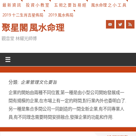
最 新 資 訊
投 資 小 教 室
五 術之 要 旨 易 經
風水命理 之 小 工 具
2019 十二生肖吉星佈局
2019 風水佈局
聚星閣 風水命理
觀音堂 林耀光師傅
分類:
企業管理文化要旨
企業的開始由兩種不同位置,第一種是由小型公司開始發展成一
間有規模的企業,在市場上有一定的時間,對行業內外也委明白了.
另一種是集合多間公司一同創造的一間全新企業,有不同專業人
員,有不同理念需要時間安排融合,發揮企業的功能和作用.