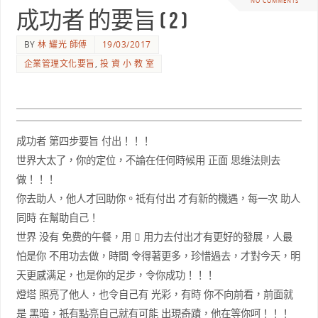
NO COMMENTS
成功者 的要旨 ( 2 )
BY
林 耀光 師傅
19/03/2017
企業管理文化要旨
,
投 資 小 教 室
成功者 第四步要旨 付出！！！
世界大太了，你的定位，不論在任何時候用 正面 思维法則去
做！！！
你去助人，他人才回助你。祗有付出 才有新的機遇，每一次 助人
同時 在幫助自己！
世界 没有 免费的午餐，用  用力去付出才有更好的發展，人最
怕是你 不用功去做，時間 令得著更多，珍惜過去，才對今天，明
天更感满足，也是你的足步，令你成功！！！
燈塔 照亮了他人，也令自己有 光彩，有時 你不向前看，前面就
是 黑暗，祇有點亮自己就有可能 出現奇蹟，他在等你呵！！！