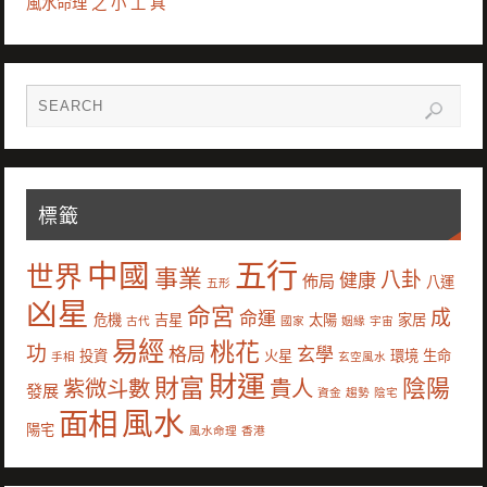
風水命理 之 小 工 具
標籤
中國
五行
世界
事業
八卦
健康
佈局
八運
五形
凶星
命宮
成
命運
危機
吉星
太陽
家居
古代
國家
姻緣
宇宙
易經
桃花
功
格局
玄學
投資
火星
環境
生命
手相
玄空風水
財運
財富
陰陽
紫微斗數
貴人
發展
資金
趨勢
陰宅
風水
面相
陽宅
風水命理
香港