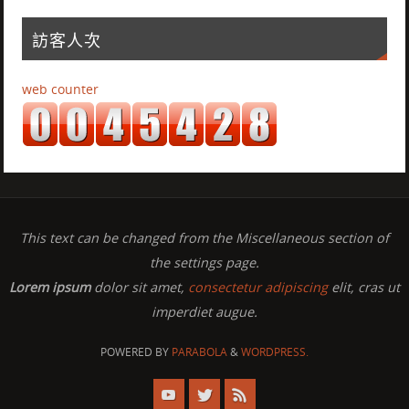
訪客人次
web counter
This text can be changed from the Miscellaneous section of
the settings page.
Lorem ipsum
dolor sit amet,
consectetur adipiscing
elit, cras ut
imperdiet augue.
POWERED BY
PARABOLA
&
WORDPRESS.