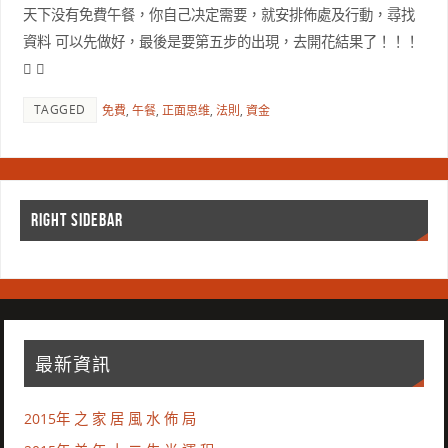
天下没有免費午餐，你自己决定需要，就安排佈處及行動，尋找
資料 可以先做好，最後是要第五步的出現，去開花結果了！！！
 
TAGGED
免費
,
午餐
,
正面思维
,
法則
,
資金
RIGHT SIDEBAR
最新資訊
2015年 之 家 居 風 水 佈 局