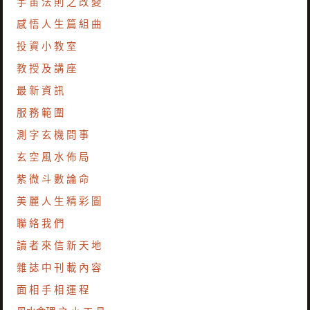
宇 宙 法 則 之 改 變
感 悟 人 生 篇 組 曲
投 資 小 教 室
教 授 及 講 座
最 新 資 訊
服 務 範 圍
測 字 玄 機 問 事
玄 空 風 水 佈 局
紫 微 斗 數 論 命
美 麗 人 生 精 彩 圖
聯 絡 我 們
讀 者 來 信 新 天 地
雜 誌 中 刊 載 內 容
面 相 手 相 運 程