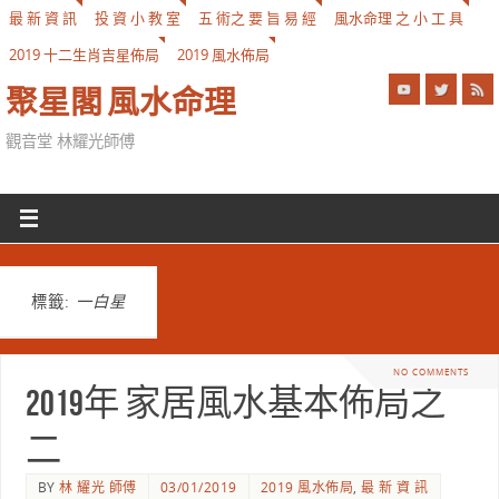
最 新 資 訊
投 資 小 教 室
五 術之 要 旨 易 經
風水命理 之 小 工 具
2019 十二生肖吉星佈局
2019 風水佈局
聚星閣 風水命理
觀音堂 林耀光師傅
標籤:
一白星
NO COMMENTS
2019年 家居風水基本佈局之
二
BY
林 耀光 師傅
03/01/2019
2019 風水佈局
,
最 新 資 訊