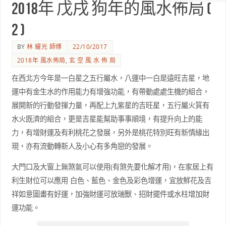
2018年 戊戌 狗年的風水佈局 (
2 )
BY
林 耀光 師傅
22/10/2017
2018年 風水佈局
,
玄 空 風 水 佈 局
在西北方今年是一白星之五行屬水，八運中一白是遠旺吉星，地
運中有金生水的作用能力有增強功能，有帶動處處生機的組合，
展開新的行動發揮力量，再配上九紫星的吉旺星，五行屬火質有
水火既濟的組合，更是吉星能幫助事事順境，有提升向上的能
力，有增財運及有利桃花之發展，另外是桃花特別旺有新情緣出
現，亦有流動轉新人及小心有多角戀的發展。
大門口及大窗上無煞氣可以使用(有煞先要化解才用)，在家居上有
利生財位可以應用 白色、藍色、金色及彩色增運，宜放鮮花及吉
祥如意圖畫有好運，加強財運可放瑞獸、招財擺件或水柱增加財
運功能。