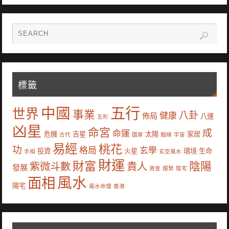
標籤
中國
五行
世界
事業
八卦
健康
佈局
八運
五形
凶星
命宮
成
命運
危機
吉星
太陽
家居
古代
國家
姻緣
宇宙
易經
桃花
功
格局
玄學
投資
火星
環境
生命
手相
玄空風水
財運
財富
陰陽
紫微斗數
貴人
發展
資金
趨勢
陰宅
風水
面相
陽宅
風水命理
香港