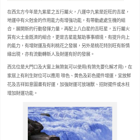
在西北方今年是九紫星之五行屬火，八運中九紫是近旺的吉星，
地運中有火尅金的作用能力有增強功能，有帶動處處生機的組
合，展開新的行動發揮力量，再配上八白星的吉旺星，五行屬火
質有火土金既濟的組合，更是吉星能幫助事事順境，有提升向上
的能力，有增財運及有利桃花之發展，另外是桃花特別旺有新情
緣出現，亦有流動轉新人及財運有好的發展。
(
)
西北位是大門口及大窗上無煞氣可以使用
有煞先要化解才用
，在
家居上有利生財位可以應用 啡色、黄色及彩色擺件增運，宜放鮮
花及吉祥如意圖畫有好運，加強財運可放瑞獸、招財擺件或水柱
增加財運功能。