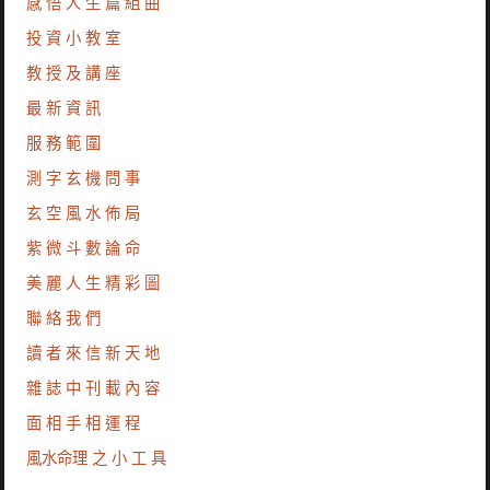
感 悟 人 生 篇 組 曲
投 資 小 教 室
教 授 及 講 座
最 新 資 訊
服 務 範 圍
測 字 玄 機 問 事
玄 空 風 水 佈 局
紫 微 斗 數 論 命
美 麗 人 生 精 彩 圖
聯 絡 我 們
讀 者 來 信 新 天 地
雜 誌 中 刊 載 內 容
面 相 手 相 運 程
風水命理 之 小 工 具