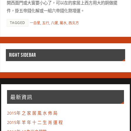
開西面門或大窗要小心了，可以在的家居上西方用大的銅做擺
件，掛五帝錢化解或一組六帝錢化煞增運。
TAGGED
一白星
,
五行
,
八運
,
屬水
,
西北方
RIGHT SIDEBAR
最新資訊
2015年 之 家 居 風 水 佈 局
2015年 羊 年 十 二 生 肖 運 程