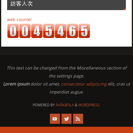
訪客人次
web counter
This text can be changed from the Miscellaneous section of
the settings page.
Lorem ipsum
dolor sit amet,
consectetur adipiscing
elit, cras ut
imperdiet augue.
POWERED BY
PARABOLA
&
WORDPRESS.