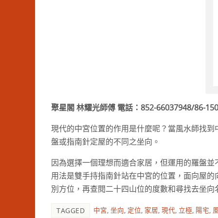
聚星閣 林耀光師傅 電話：852-66037948/86-150
現代的中宮位置的作用是什麼呢？當風水師找到
盤或指南針定屋的不同之坐向。
因為選擇一個理想而適合家居，但運用的羅盤並
用法是雙手持指南針站在中宮的位置，面向屋的
別方位，再查閱二十四山位的度數和尋找去坐向
中宮
,
坐向
,
定位
,
家居
,
現代
,
立極
,
陽宅
,
TAGGED