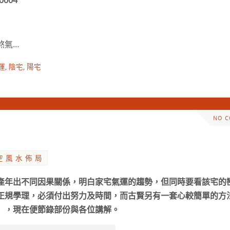
0004
煞氣…
運
,
陰宅
,
陽宅
NO 
空 風 水 佈 局
產年出不同因果關係，明白家宅氣運的趨勢，但同時要看該宅的
正規學理，必須付出努力及時間，而古賢另有一套心較簡單的方
」，現在便節錄部份與各位講解。