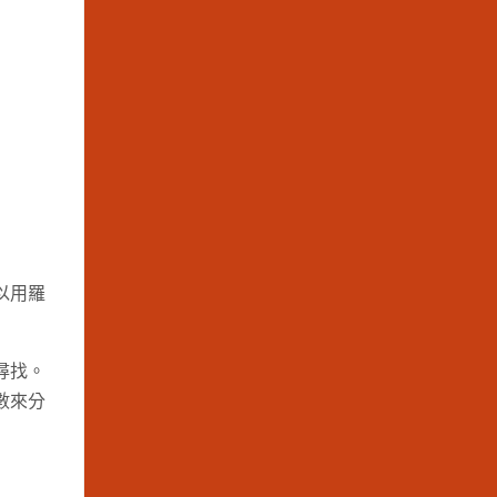
以用羅
尋找。
數來分