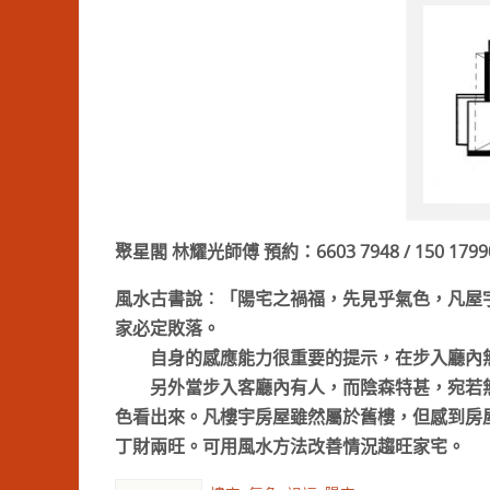
聚星閣 林耀光師傅 預約：6603 7948 / 150 1799
風水古書說︰「陽宅之禍福
，先見乎氣色，凡屋
家必定敗落。
自身的感應能力很重要的提示，在
步入廳內
另外當
步入客廳內有人，而陰森特甚，宛若
色看出來。凡樓宇房屋雖然屬於舊樓，但感到房
丁財兩旺。可用風水方法改善情況趨旺家宅。