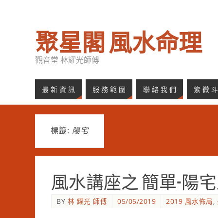
聚星閣 風水命理
觀音堂 林耀光師傅
最 新 資 訊
服 務 範 圍
聯 絡 我 們
紫 微 斗
標籤:
陽宅
風水講座之 簡單-陽
BY
林 耀光 師傅
05/05/2019
2019 風水佈局
,