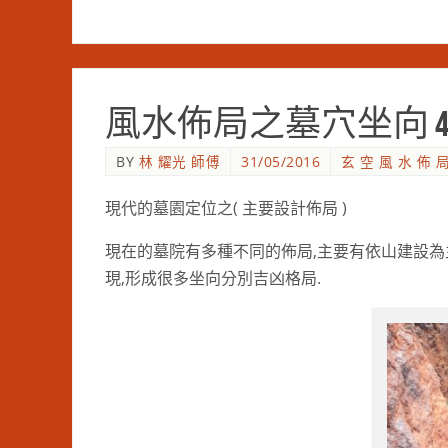
風水佈局之墓穴坐向 
BY
林 耀光 師傅
31/05/2016
玄 空 風 水 佈 
現代的墓園定位之( 主要設計佈局 )
現在的墓院有多種不同的佈局,主要有依山建設為主
現,形成很多坐向分別吉凶格局.