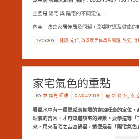
聚星閣 林耀光師傅 預約：6603 7948 / 150 1799
主要是 陽宅 與 陰宅的不同定位….
內容：改善家居佈局及問題，影響財運及健康的
健康
,
定位
,
改善家居佈局及問題
,
煞氣
,
財
TAGGED
家宅氣色的重點
BY
林 耀光 師傅
07/04/2018
最 新 資 訊
,
玄 
看風水中有一種是感應氣場的吉凶旺衰的定位，
理氣的吉凶，才可知道該宅的運數。要學這等「
來，用來看宅之吉凶禍福，這便是看「陽宅氣色