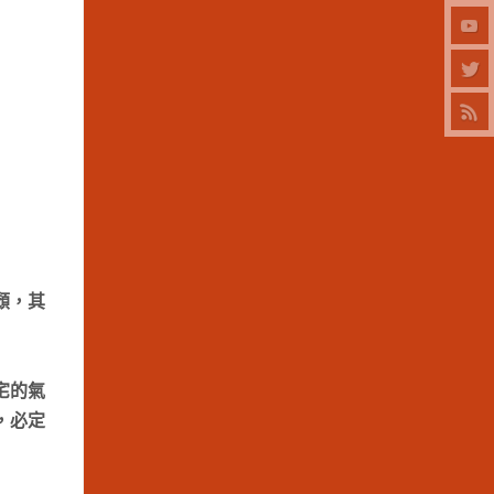
頹，其
宅的氣
，必定