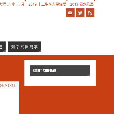
理 之 小 工 具
2019 十二生肖吉星佈局
2019 風水佈局
程
測 字 玄 機 問 事
RIGHT SIDEBAR
COMMENTS