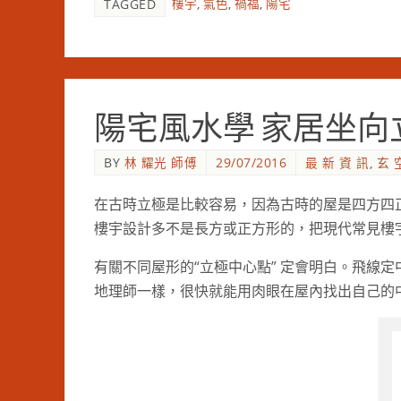
樓宇
,
氣色
,
禍福
,
陽宅
TAGGED
陽宅風水學 家居坐向立極定
BY
林 耀光 師傅
29/07/2016
最 新 資 訊
,
玄 
在古時立極是比較容易，因為古時的屋是四方四
樓宇設計多不是長方或正方形的，把現代常見樓
有關不同屋形的“立極中心點” 定會明白。飛線
地理師一樣，很快就能用肉眼在屋內找出自己的