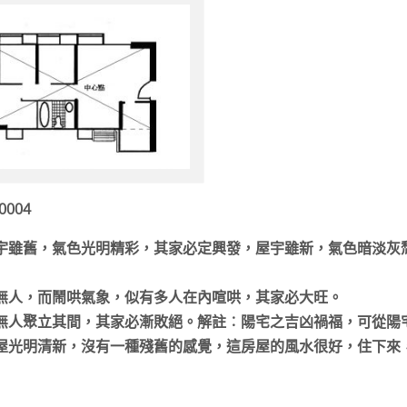
0004
宇雖舊，氣色光明精彩，其家必定興發，屋宇雖新，氣色暗淡灰
無人，而鬧哄氣象，似有多人在內喧哄，其家必大旺。
無人聚立其間，其家必漸敗絕。解註︰陽宅之吉凶禍福，可從陽
屋光明清新，沒有一種殘舊的感覺，這房屋的風水很好，住下來