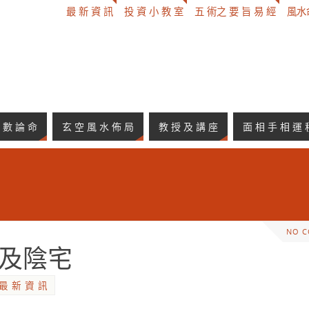
最 新 資 訊
投 資 小 教 室
五 術之 要 旨 易 經
風水命
 數 論 命
玄 空 風 水 佈 局
教 授 及 講 座
面 相 手 相 運 
NO 
宅及陰宅
最 新 資 訊