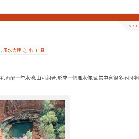
NO 
4
局
,
風水命理 之 小 工 具
,再配一些水池,山可組合,形成一個風水佈局.當中有很多不同坐