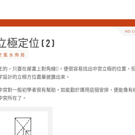
NO 
位 ( 2 )
空 風 水 佈 局
正的，只要在屋畫上對角線。便很容易找出中宮立極的位置，
宇設計的立極方位盡量披露出來。
定中宮對一般初學者很有幫助。如能勤於運用這個安排，便能像有
中宮所在了。